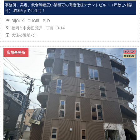
事務所、美容、飲食等幅広い業種可の高級仕様テナントビル！（坪数ご相談
可） 猫3匹まで共生可！
BIJOUX OHORI BLD
福岡市中央区 荒戸一丁目 13-14
大濠公園駅7分
店舗事務所
オススメ
画像15枚