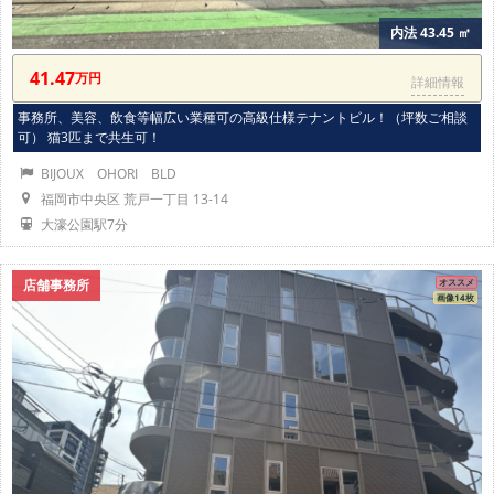
内法 43.45 ㎡
41.47
万円
詳細情報
事務所、美容、飲食等幅広い業種可の高級仕様テナントビル！（坪数ご相談
可） 猫3匹まで共生可！
BIJOUX OHORI BLD
福岡市中央区 荒戸一丁目 13-14
大濠公園駅7分
店舗事務所
オススメ
画像14枚