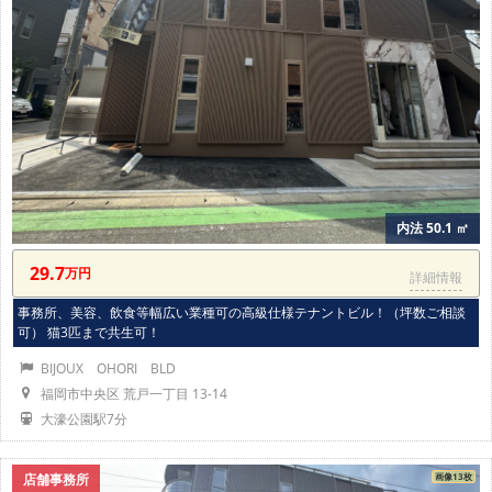
内法 50.1 ㎡
29.7
万円
詳細情報
事務所、美容、飲食等幅広い業種可の高級仕様テナントビル！（坪数ご相談
可） 猫3匹まで共生可！
BIJOUX OHORI BLD
福岡市中央区 荒戸一丁目 13-14
大濠公園駅7分
店舗事務所
画像13枚