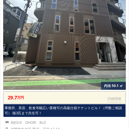
内法 50.1 ㎡
29.7
万円
詳細情報
事務所、美容、飲食等幅広い業種可の高級仕様テナントビル！（坪数ご相談
可） 猫3匹まで共生可！
BIJOUX OHORI BLD