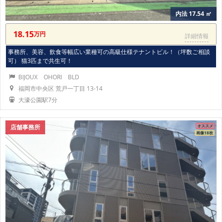
内法 17.54 ㎡
18.15
万円
詳細情報
事務所、美容、飲食等幅広い業種可の高級仕様テナントビル！（坪数ご相談
可） 猫3匹まで共生可！
BIJOUX OHORI BLD
福岡市中央区 荒戸一丁目 13-14
大濠公園駅7分
店舗事務所
オススメ
画像18枚