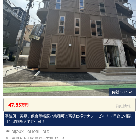
内法 50.1 ㎡
47.85
万円
詳細情報
事務所、美容、飲食等幅広い業種可の高級仕様テナントビル！（坪数ご相談
可） 猫3匹まで共生可！
BIJOUX OHORI BLD
福岡市中央区 荒戸一丁目 13-14