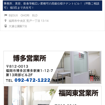
事務所、美容、飲食等幅広い業種可の高級仕様テナントビル！（坪数ご相談
可） 猫3匹まで共生可！
BIJOUX OHORI BLD
福岡市中央区 荒戸一丁目 13-14
大濠公園駅7分