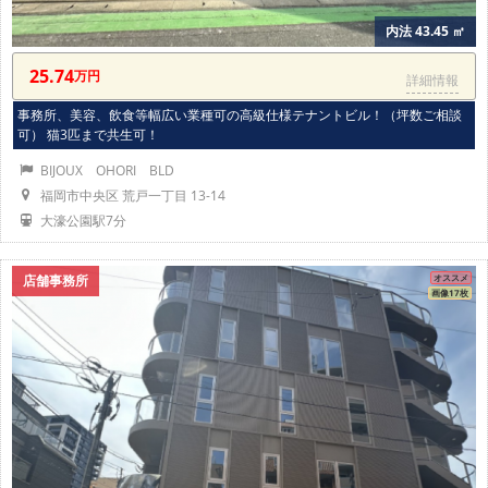
内法 43.45 ㎡
25.74
万円
詳細情報
事務所、美容、飲食等幅広い業種可の高級仕様テナントビル！（坪数ご相談
可） 猫3匹まで共生可！
BIJOUX OHORI BLD
福岡市中央区 荒戸一丁目 13-14
大濠公園駅7分
店舗事務所
オススメ
画像17枚