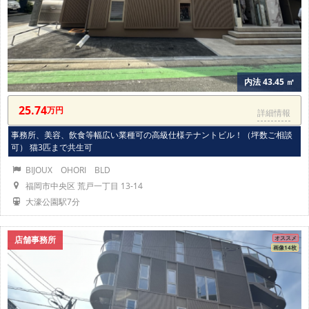
内法 43.45 ㎡
25.74
万円
詳細情報
事務所、美容、飲食等幅広い業種可の高級仕様テナントビル！（坪数ご相談
可） 猫3匹まで共生可
BIJOUX OHORI BLD
福岡市中央区 荒戸一丁目 13-14
大濠公園駅7分
店舗事務所
オススメ
画像14枚