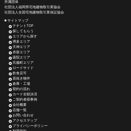
所属団体
社団法人福岡県宅地建物取引業協会
社団法人全国宅地建物取引業保証協会
■ サイトマップ
テナントTOP
探してもらう
エリアから探す
博多エリア
天神エリア
赤坂エリア
薬院エリア
呉服町エリア
ロードサイド
飲食店可
居抜き物件
倉庫・工場
契約の流れ
カード全額決済
ご契約者様事例
会社概要
店舗一覧
お問い合わせ
アクセスマップ
プライバシーポリシー
利用規約