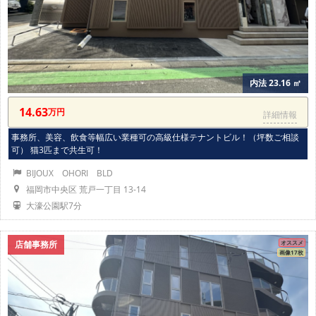
内法 23.16 ㎡
14.63
万円
詳細情報
事務所、美容、飲食等幅広い業種可の高級仕様テナントビル！（坪数ご相談
可） 猫3匹まで共生可！
BIJOUX OHORI BLD
福岡市中央区 荒戸一丁目 13-14
大濠公園駅7分
店舗事務所
オススメ
画像17枚