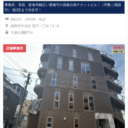
事務所、美容、飲食等幅広い業種可の高級仕様テナントビル！（坪数ご相談
可） 猫3匹まで共生可！
BIJOUX OHORI BLD
福岡市中央区 荒戸一丁目 13-14
大濠公園駅7分
店舗事務所
オススメ
画像14枚