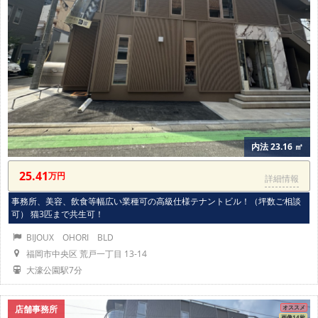
内法 23.16 ㎡
25.41
万円
詳細情報
事務所、美容、飲食等幅広い業種可の高級仕様テナントビル！（坪数ご相談
可） 猫3匹まで共生可！
BIJOUX OHORI BLD
福岡市中央区 荒戸一丁目 13-14
大濠公園駅7分
店舗事務所
オススメ
画像14枚