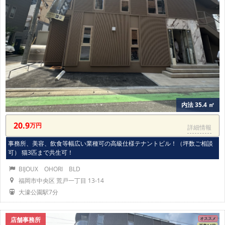
内法 35.4 ㎡
20.9
万円
詳細情報
事務所、美容、飲食等幅広い業種可の高級仕様テナントビル！（坪数ご相談
可） 猫3匹まで共生可！
BIJOUX OHORI BLD
福岡市中央区 荒戸一丁目 13-14
大濠公園駅7分
店舗事務所
オススメ