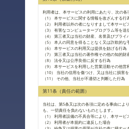
利用者は、本サービスの利用にあたり、次の各
（1） 本サービスに関する情報を改ざんする行
（2） 利用者以外の者になりすまして本サービ
（3） 有害なコンピュータープログラム等を送
（4） 第三者又は当社の財産、名誉及びプライ
（5） 本人の同意を得ることなく又は詐欺的
（6） 本サービスの利用又は提供を妨げる行為
（7） 第三者又は当社の著作権その他の知的財
（8） 法令又は公序良俗に反する行為
（9） 本サービスを利用した営業活動その他営
（10） 当社の信用を傷つけ、又は当社に損害
（11） その他、当社が不適切と判断した行為
第11条（責任の範囲）
当社は、第5条又は次の各項に定める事由によ
も、一切責任を負わないものとします。
（1） 利用者設備の不具合等により、本サービ
（2） 利用者が本規約に違反した場合
（3） 紛争又は損害の原因が当社の責に帰す