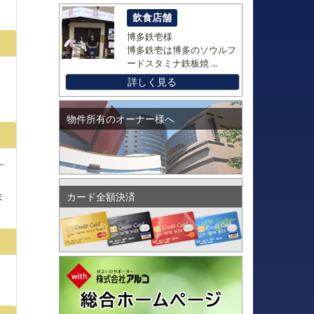
飲食店舗
博多鉄壱様
博多鉄壱は博多のソウルフ
ードスタミナ鉄板焼 ...
。
詳しく見る
物件所有のオーナー様へ
す
ま
カード全額決済