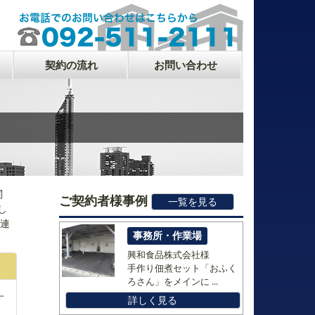
契約の流れ
お問い合わせ
関
ご契約者様事例
一覧を見る
し
ご連
事務所・作業場
興和食品株式会社様
手作り佃煮セット「おふく
ろさん」をメインに ...
す
詳しく見る