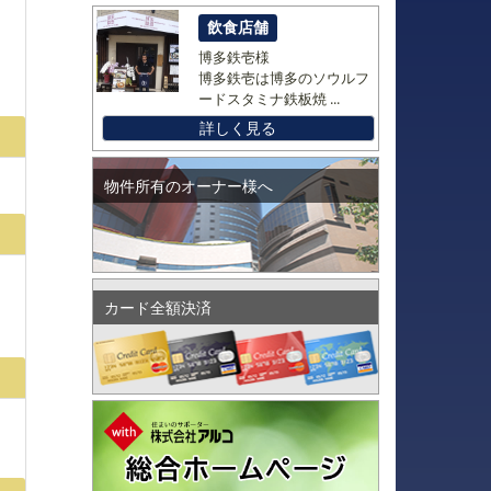
飲食店舗
博多鉄壱様
博多鉄壱は博多のソウルフ
ードスタミナ鉄板焼 ...
詳しく見る
物件所有のオーナー様へ
カード全額決済