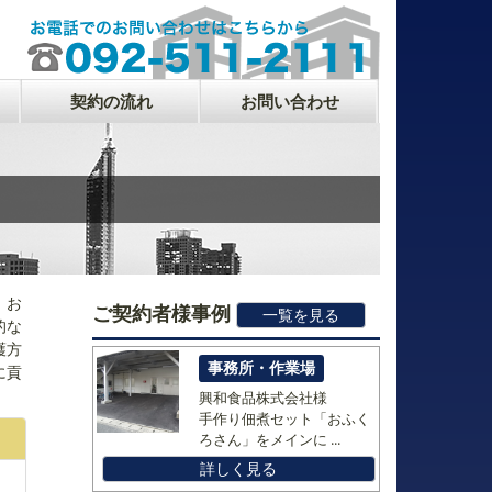
契約の流れ
お問い合わせ
、お
ご契約者様事例
一覧を見る
的な
護方
事務所・作業場
に貢
興和食品株式会社様
手作り佃煮セット「おふく
ろさん」をメインに ...
詳しく見る